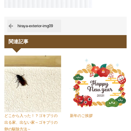
hiraya-exterior-img09
関連記事
どこから入った！？ゴキブリの
新年のご挨拶
出る家、出ない家～ゴキブリの
卵の駆除方法～