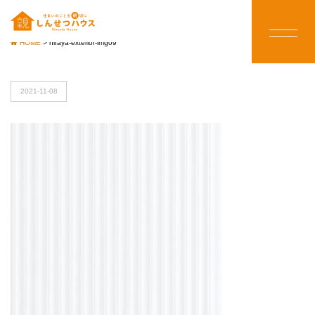
HOME
>
hiraya-exterior-img09
2021-11-08