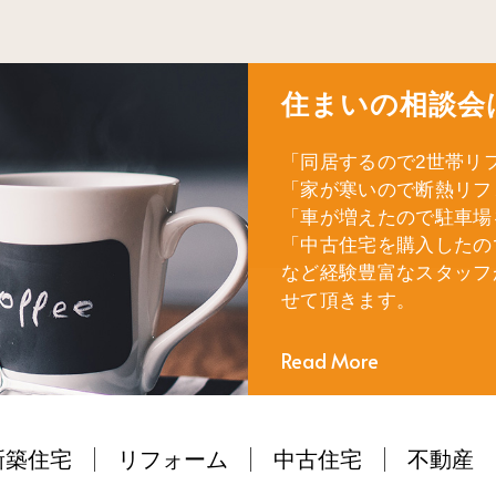
住まいの相談会
「同居するので2世帯リ
「家が寒いので断熱リフ
「車が増えたので駐車場
「中古住宅を購入したの
など経験豊富なスタッフ
せて頂きます。
Read More
新築住宅
リフォーム
中古住宅
不動産