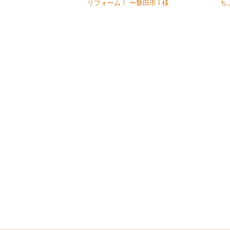
リフォーム！ 〜磐田市 I 様
ち