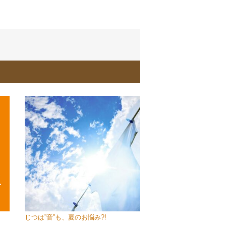
じつは”音”も、夏のお悩み?!