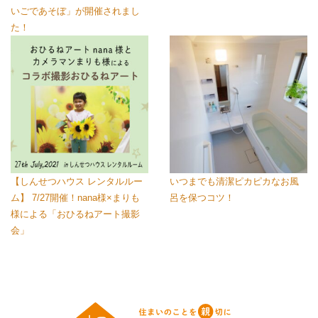
いごであそぼ」が開催されまし
た！
【しんせつハウス レンタルルー
いつまでも清潔ピカピカなお風
ム】 7/27開催！nana様×まりも
呂を保つコツ！
様による「おひるねアート撮影
会」