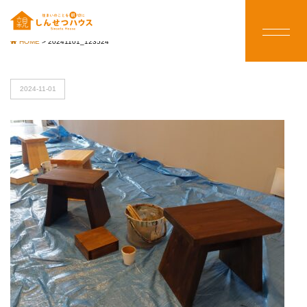
HOME
>
20241101_123524
2024-11-01