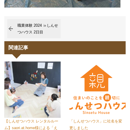
職業体験 2024 ㏌しんせ
つハウス 2日目
関連記事
【しんせつハウス レンタルルー
「しんせつハウス」に社名を変
ム】saori.at.home様による「え
更しました