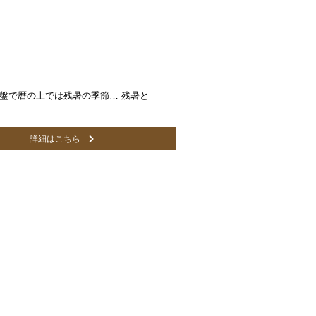
盤で暦の上では残暑の季節… 残暑と
詳細はこちら