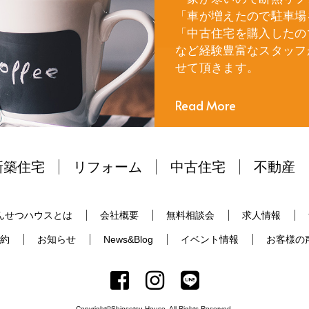
「車が増えたので駐車場
「中古住宅を購入したの
など経験豊富なスタッフ
せて頂きます。
Read More
新築住宅
リフォーム
中古住宅
不動産
んせつハウスとは
会社概要
無料相談会
求人情報
約
お知らせ
News&Blog
イベント情報
お客様の
Copyright©Shinsetsu House. All Rights Reserved.