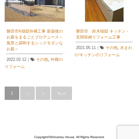
磐田市K様邸外構工事 新築後の
磐田市 鈴木様邸 キッチン・
お庭をまるごとプロデュース～
玄関収納リフォーム工事
風景と調和するシックモダンな
2021.05.11｜
その他
,
水まわ
お庭～
り/キッチンのリフォーム
2022.02.12｜
その他
,
外構の
リフォーム
1
2
3
Next
Copyright©Shinsetsu House. All Rights Reserved.