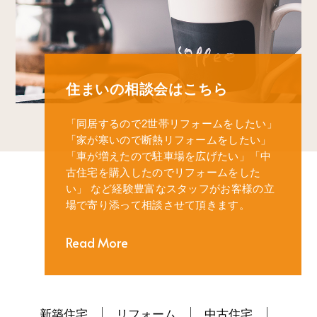
住まいの相談会はこちら
「同居するので2世帯リフォームをしたい」
「家が寒いので断熱リフォームをしたい」
「車が増えたので駐車場を広げたい」
「中
古住宅を購入したのでリフォームをした
い」
など経験豊富なスタッフがお客様の立
場で寄り添って相談させて頂きます。
Read More
新築住宅
リフォーム
中古住宅