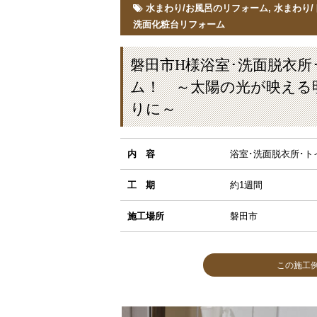
水まわり/お風呂のリフォーム
,
水まわり
洗面化粧台リフォーム
磐田市H様浴室･洗面脱衣所
ム！ ～太陽の光が映える
りに～
内 容
浴室･洗面脱衣所･
工 期
約1週間
施工場所
磐田市
MORE
MORE
この施工