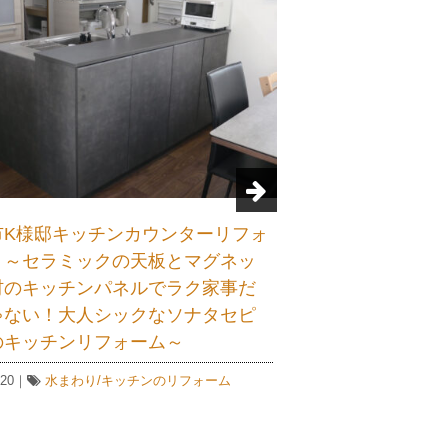
磐田市N様邸 キッチン・浴室・洗面化
磐田市I様邸 
粧台リフォーム ～水廻りリフォームで
ン ～まるで
快適生活～
チン他 奥様
ン～
2022.06.13｜
リノベーション
,
水まわり/キッチンのリ
フォーム
2022.04.05｜
リ
フォーム