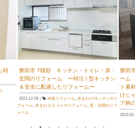
ンターリフォ
磐田市S様邸 キッチンカウンターリフォ
とマグネッ
ーム ～エコカラットのカウンターと
ラク家事だ
印象的なタイルでスタイリッシュかつ
ソナタセピ
上質なキッチンへ～
～
2022.09.28｜
水まわり/キッチンのリフォーム
リフォーム