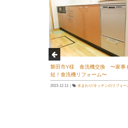
MORE
邸 キッチン・トイレ・床・
磐田市K様邸キッチンカウ
ム 〜特注 I 型キッチン
ーム ～セラミックの天板
したリフォーム〜
ト素材のキッチンパネルで
けじゃない！大人シックな
装リフォーム
,
水まわり/キッチンのリ
ア柄のキッチンリフォーム
/トイレのリフォーム
,
窓・玄関のリフ
2023.01.20｜
水まわり/キッチンの