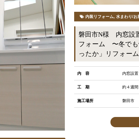
内装リフォーム
,
水まわり/
磐田市N様 内窓設
フォーム 〜冬でも
ったか」リフォー
内 容
内窓設置
工 期
約４週間
施工場所
磐田市