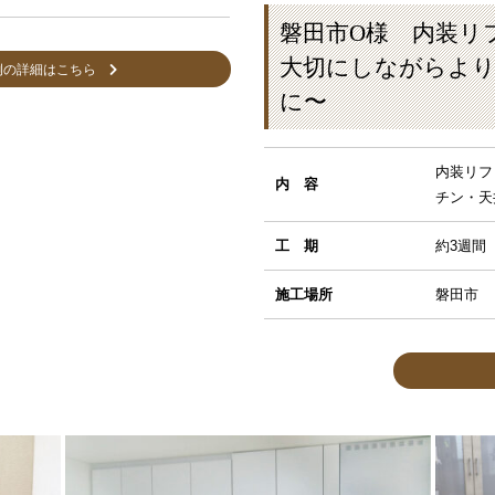
磐田市O様 内装リ
大切にしながらよ
例の詳細はこちら
に〜
内装リフ
内 容
チン・天
工 期
約3週間
施工場所
磐田市
MORE