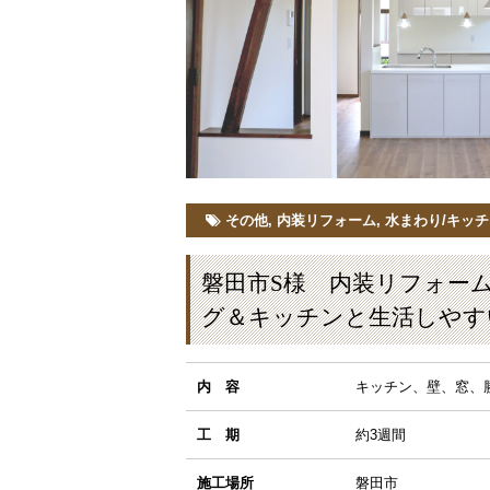
その他
,
内装リフォーム
,
水まわり/キッ
磐田市S様 内装リフォー
グ＆キッチンと生活しやす
内 容
キッチン、壁、窓、
工 期
約3週間
施工場所
磐田市