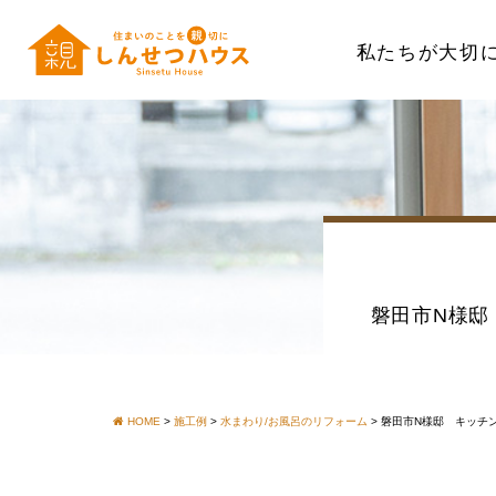
私たちが大切
磐田市N様邸
HOME
>
施工例
>
水まわり/お風呂のリフォーム
>
磐田市N様邸 キッチ