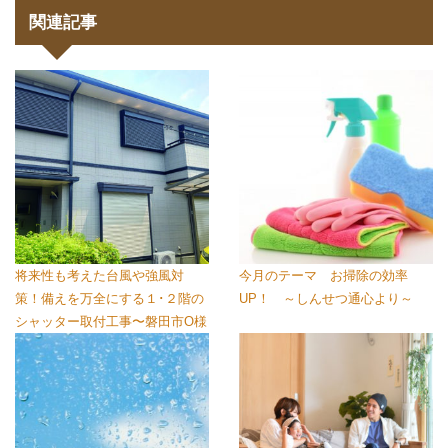
関連記事
将来性も考えた台風や強風対
今月のテーマ お掃除の効率
策！備えを万全にする１･２階の
UP！ ～しんせつ通心より～
シャッター取付工事〜磐田市O様