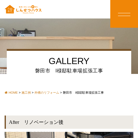
GALLERY
磐田市 I様邸駐車場拡張工事
HOME
>
施工例
>
外構のリフォーム
>
磐田市 I様邸駐車場拡張工事
After リノベーション後