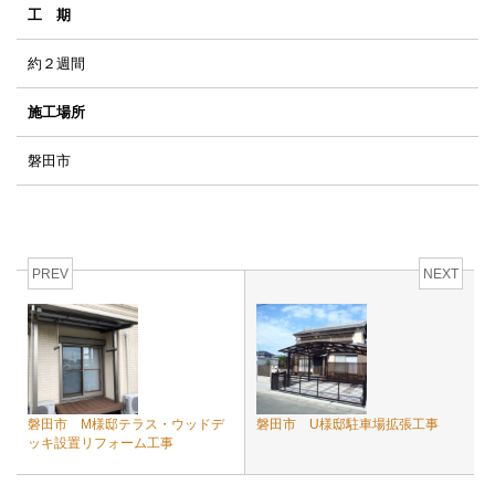
工 期
約２週間
施工場所
磐田市
PREV
NEXT
磐田市 M様邸テラス・ウッドデ
磐田市 U様邸駐車場拡張工事
ッキ設置リフォーム工事