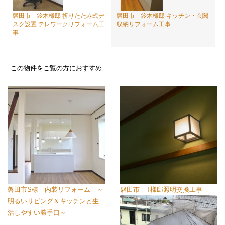
磐田市 鈴木様邸 折りたたみ式デ
磐田市 鈴木様邸 キッチン・玄関
スク設置 テレワークリフォーム工
収納リフォーム工事
事
この物件をご覧の方におすすめ
磐田市S様 内装リフォーム ～
磐田市 T様邸照明交換工事
明るいリビング＆キッチンと生
活しやすい勝手口～