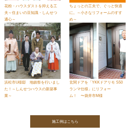
花粉・ハウスダストを抑える工
ちょっとの工夫で、ぐっと快適
夫～住まいの豆知識・しんせつ
に。～小さなリフォームのすす
通心～
め～
浜松市U様邸 地鎮祭を行いまし
玄関ドアを「YKKドアリモ S50
た！～しんせつハウスの新築事
ランマ仕様」にリフォー
業～
ム！ 〜袋井市M様
施工例はこちら