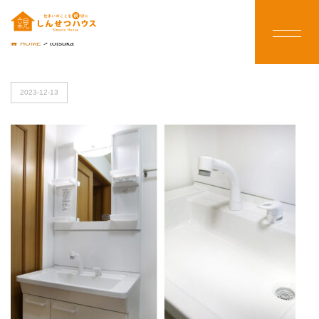
HOME
>
totsuka
2023-12-13