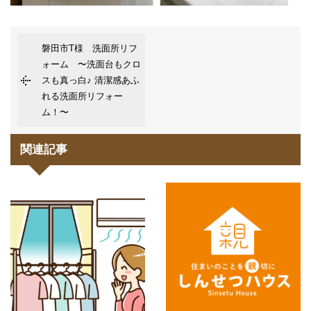
磐田市T様 洗面所リフ
ォーム 〜洗面台もクロ
スも真っ白♪ 清潔感あふ
れる洗面所リフォー
ム！〜
関連記事