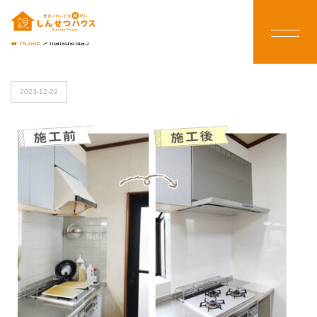
HOME
>
matsushita5
2023-12-22