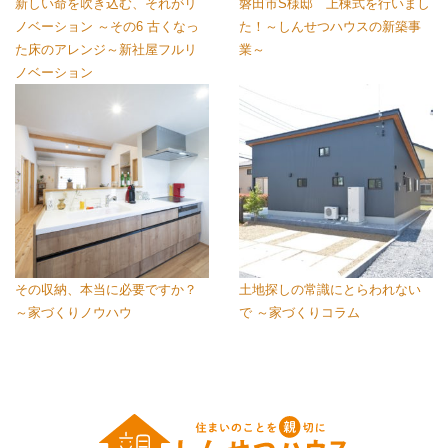
新しい命を吹き込む、それがリ
磐田市S様邸 上棟式を行いまし
ノベーション ～その6 古くなっ
た！～しんせつハウスの新築事
た床のアレンジ～新社屋フルリ
業～
ノベーション
その収納、本当に必要ですか？
土地探しの常識にとらわれない
～家づくりノウハウ
で ～家づくりコラム