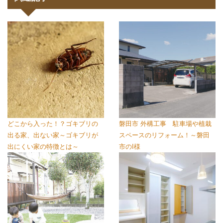
どこから入った！？ゴキブリの
磐田市 外構工事 駐車場や植栽
出る家、出ない家～ゴキブリが
スペースのリフォーム！～磐田
出にくい家の特徴とは～
市のI様