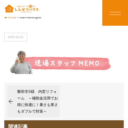
HOME
>
staff-memo-goto
2025-10-22
磐田市S様 内窓リフォ
ーム ～補助金活用でお
得に快適に！暑さも寒さ
もダブルで対策～
関連記事