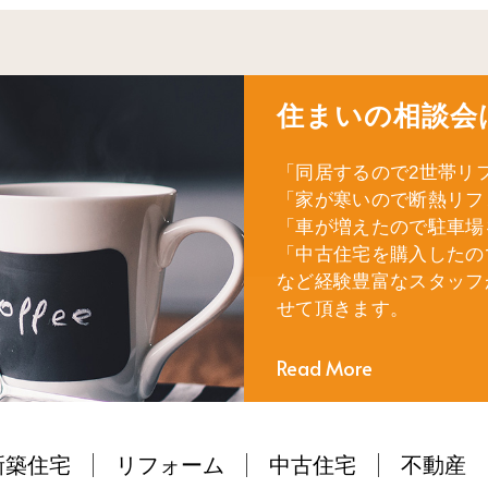
住まいの相談会
「同居するので2世帯リ
「家が寒いので断熱リフ
「車が増えたので駐車場
「中古住宅を購入したの
など経験豊富なスタッフ
せて頂きます。
Read More
新築住宅
リフォーム
中古住宅
不動産