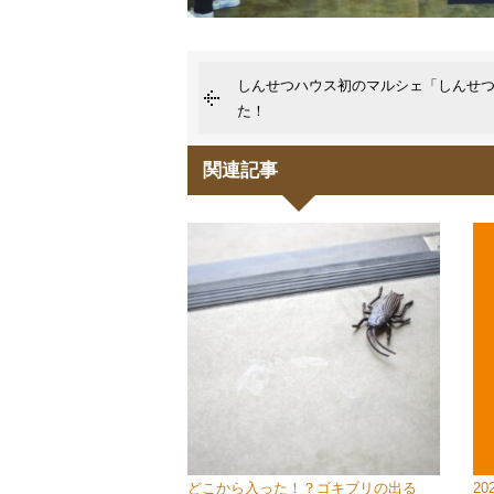
しんせつハウス初のマルシェ「しんせつt
た！
関連記事
どこから入った！？ゴキブリの出る
2