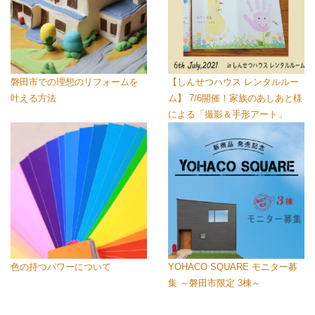
磐田市での理想のリフォームを
【しんせつハウス レンタルルー
叶える方法
ム】 7/6開催！家族のあしあと様
による「撮影＆手形アート」
色の持つパワーについて
YOHACO SQUARE モニター募
集 ～磐田市限定 3棟～