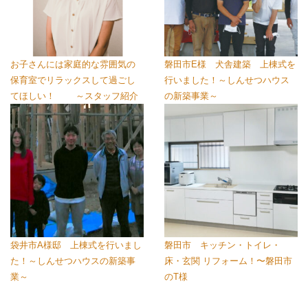
お子さんには家庭的な雰囲気の
磐田市E様 犬舎建築 上棟式を
保育室でリラックスして過ごし
行いました！～しんせつハウス
てほしい！ ～スタッフ紹介
の新築事業～
袋井市A様邸 上棟式を行いまし
磐田市 キッチン・トイレ・
た！～しんせつハウスの新築事
床・玄関 リフォーム！〜磐田市
業～
のT様