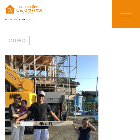
HOME
>
HP用①
2023-09-19