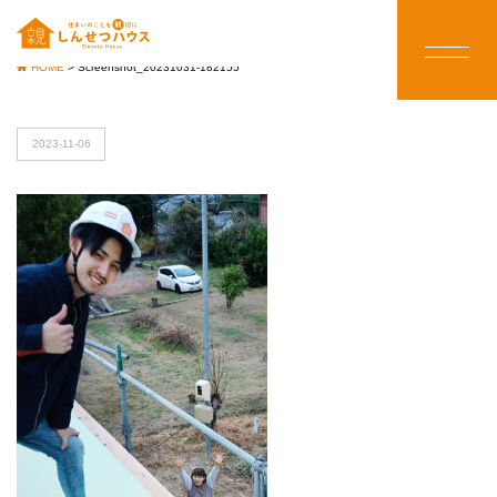
HOME
>
Screenshot_20231031-182155
2023-11-06