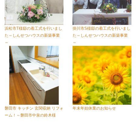
浜松市T様邸の着工式を行いまし
掛川市S様邸の着工式を行いまし
た～しんせつハウスの新築事業
た～しんせつハウスの新築事業
～
～
磐田市 キッチン 玄関収納 リフォ
年末年始休業のお知らせ
ーム！～磐田市中泉の鈴木様