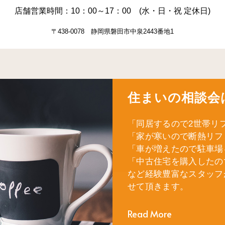
店舗営業時間：10：00～17：00 (水・日・祝 定休日)
〒438-0078 静岡県磐田市中泉2443番地1
住まいの相談会
「同居するので2世帯リ
「家が寒いので断熱リフ
「車が増えたので駐車場
「中古住宅を購入したの
など経験豊富なスタッフ
せて頂きます。
Read More