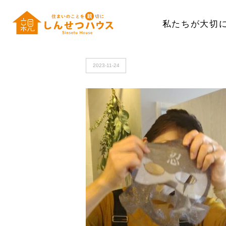
私たちが大切
HOME
>
c231109_113718_sh_exported_33733~2
2023-11-24