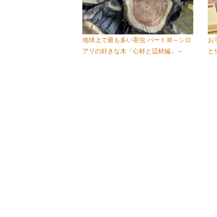
地球上で最も多い害虫 パートⅫ～シロ
お
アリの好きな木「心材と辺材編」～
と