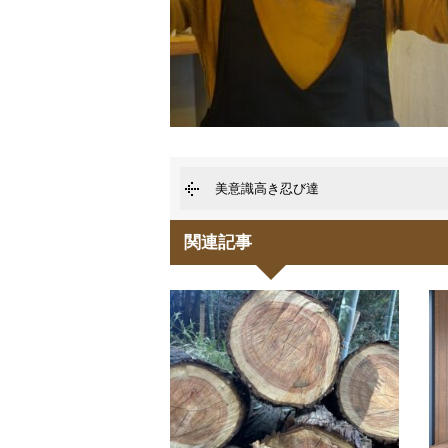
美意識高き忍び達
関連記事