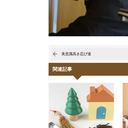
美意識高き忍び達
関連記事