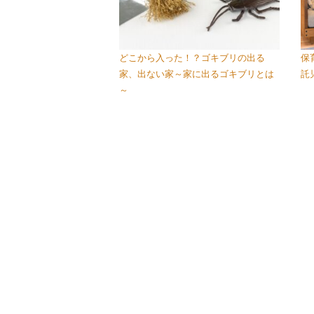
どこから入った！？ゴキブリの出る
保
家、出ない家～家に出るゴキブリとは
託
～