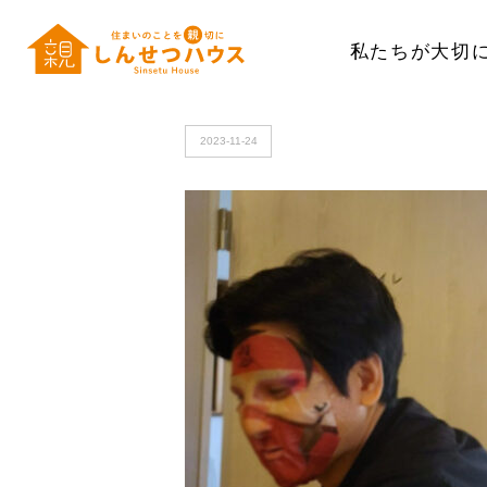
私たちが大切
HOME
>
c231109_113718_sh_exported_69305-886x1024_
2023-11-24