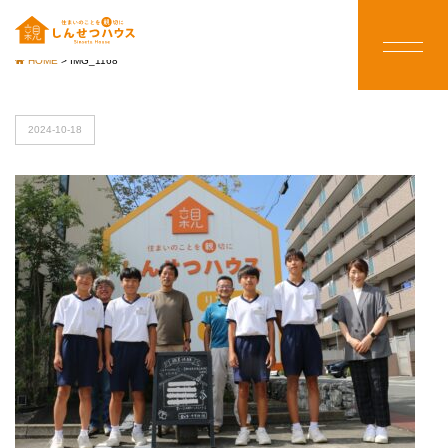
HOME
>
IMG_1168
2024-10-18