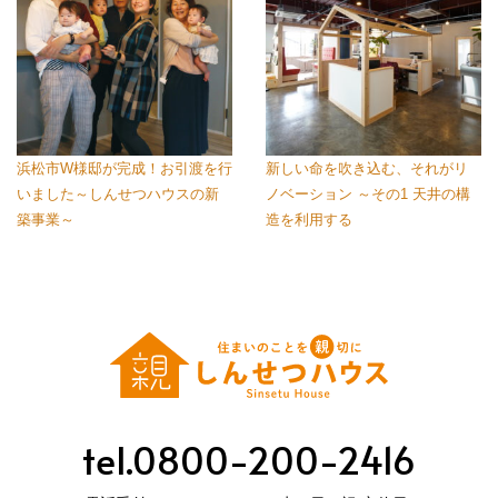
浜松市W様邸が完成！お引渡を行
新しい命を吹き込む、それがリ
いました～しんせつハウスの新
ノベーション ～その1 天井の構
築事業～
造を利用する
tel.0800-200-2416