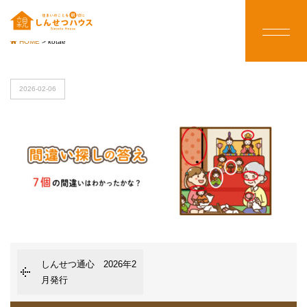
HOME
>
kotae
2026-02-06
しんせつ通心 2026年2
月発行