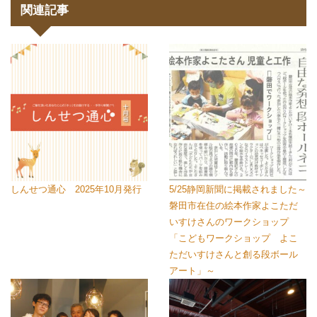
関連記事
しんせつ通心 2025年10月発行
5/25静岡新聞に掲載されました～
磐田市在住の絵本作家よこただ
いすけさんのワークショップ
「こどもワークショップ よこ
ただいすけさんと創る段ボール
アート」～