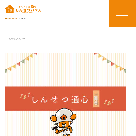
HOME
>
title
2026-03-27