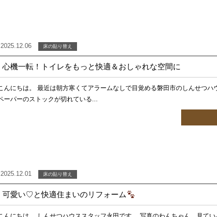
2025.12.06
床の貼り替え
心機一転！トイレをもっと快適＆おしゃれな空間に
こんにちは。 最近は朝方寒くてアラームなしで目覚める磐田市のしんせつハ
ペーパーのストックが切れている...
2025.12.01
床の貼り替え
可愛い♡と快適住まいのリフォーム
こんにちは。 しんせつハウススタッフ永田です。 写真のわんちゃん、見て