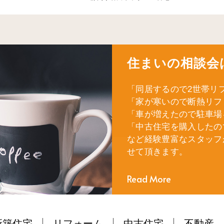
住まいの相談会
「同居するので2世帯リ
「家が寒いので断熱リフ
「車が増えたので駐車場
「中古住宅を購入したの
など経験豊富なスタッフ
せて頂きます。
Read More
新築住宅
リフォーム
中古住宅
不動産