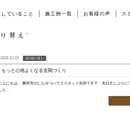
にしていること
施工例一覧
お客様の声
ス
貼り替え’
2025.12.22
床の貼り替え
もっと心地よくなる玄関づくり
こんにちは。 磐田市のしんせつハウススタッフ永田です
先日久しぶりに子
した...