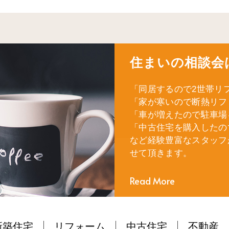
住まいの相談会
「同居するので2世帯リ
「家が寒いので断熱リフ
「車が増えたので駐車場
「中古住宅を購入したの
など経験豊富なスタッフ
せて頂きます。
Read More
新築住宅
リフォーム
中古住宅
不動産