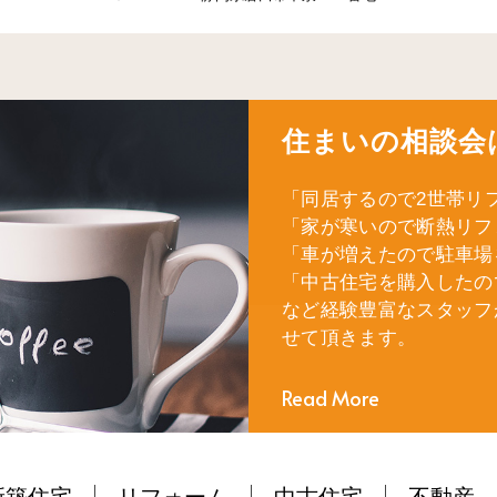
住まいの相談会
「同居するので2世帯リ
「家が寒いので断熱リフ
「車が増えたので駐車場
「中古住宅を購入したの
など経験豊富なスタッフ
せて頂きます。
Read More
新築住宅
リフォーム
中古住宅
不動産