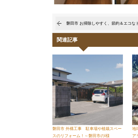
磐田市 お掃除しやすく、節約＆エコな
関連記事
磐田市 外構工事 駐車場や植栽スペー
地
スのリフォーム！～磐田市のI様
ア