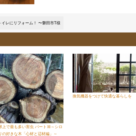
トイレにリフォーム！ 〜磐田市T様
換気機器をつけて快適な暮らしを
球上で最も多い害虫 パートⅫ～シロ
リの好きな木「心材と辺材編」～