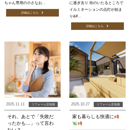
ちゃん専用の小さなお...
に過ぎ去り 街のいたるところで
イルミネーションの点灯が始ま
詳細はこちら
り&#...
詳細はこちら
2025.11.11
2025.10.27
リフォーム豆知識
リフォーム豆知識
それ、あとで「失敗だ
家も暮らしも快適に
ったかも…」って言わ
ない？