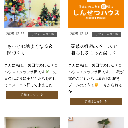
2025.12.22
2025.12.18
リフォーム豆知識
リフォーム豆知識
もっと心地よくなる玄
家族の作品スペースで
関づくり
暮らしをもっと楽しく
こんにちは。 磐田市のしんせつ
こんにちは。 磐田市のしんせつ
ハウススタッフ永田です
先
ハウススタッフ永田です。 我が
日久しぶりに子どもたちを連れ
家のこどもたちは最近お絵描き
てコストコへ行って来ました...
ブームのようで
「今からおえ
か...
詳細はこちら
詳細はこちら