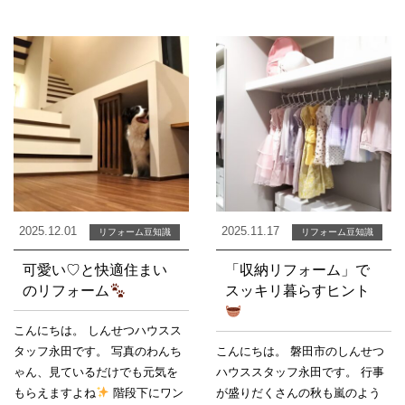
2025.12.01
2025.11.17
リフォーム豆知識
リフォーム豆知識
可愛い♡と快適住まい
「収納リフォーム」で
のリフォーム
スッキリ暮らすヒント
こんにちは。 しんせつハウスス
タッフ永田です。 写真のわんち
こんにちは。 磐田市のしんせつ
ゃん、見ているだけでも元気を
ハウススタッフ永田です。 行事
もらえますよね
階段下にワン
が盛りだくさんの秋も嵐のよう