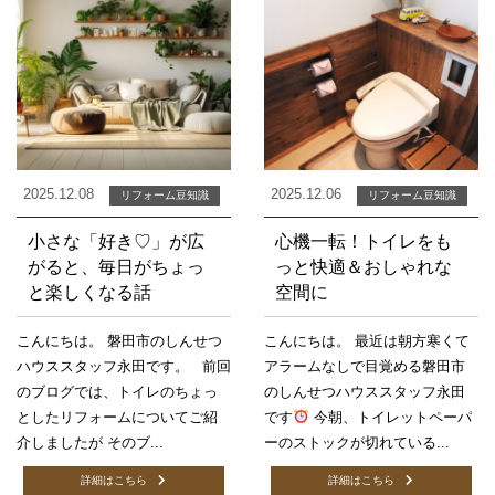
2025.12.08
2025.12.06
リフォーム豆知識
リフォーム豆知識
小さな「好き♡」が広
心機一転！トイレをも
がると、毎日がちょっ
っと快適＆おしゃれな
と楽しくなる話
空間に
こんにちは。 磐田市のしんせつ
こんにちは。 最近は朝方寒くて
ハウススタッフ永田です。 前回
アラームなしで目覚める磐田市
のブログでは、トイレのちょっ
のしんせつハウススタッフ永田
としたリフォームについてご紹
です
今朝、トイレットペーパ
介しましたが そのブ...
ーのストックが切れている...
詳細はこちら
詳細はこちら