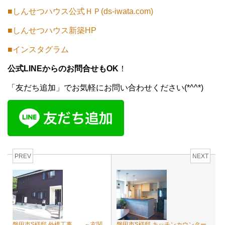
■しんせつハウス公式ＨＰ(ds-iwata.com)
■しんせつハウス新築HP
■インスタグラム
公式LINEからのお問合せもOK
！
「友だち追加」でお気軽にお問い合わせください(*^^*)
PREV
NEXT
磐田市S様邸 外構工事 ～玄関
磐田市S様邸 キッチンカウンター