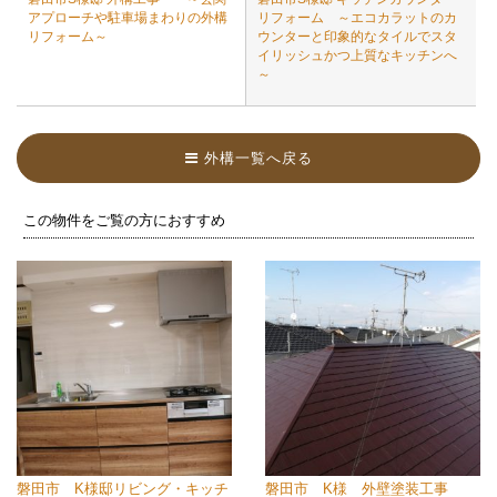
アプローチや駐車場まわりの外構
リフォーム ～エコカラットのカ
リフォーム～
ウンターと印象的なタイルでスタ
イリッシュかつ上質なキッチンへ
～
外構一覧へ戻る
この物件をご覧の方におすすめ
磐田市 K様邸リビング・キッチ
磐田市 K様 外壁塗装工事