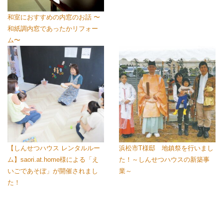
和室におすすめの内窓のお話 〜
和紙調内窓であったかリフォー
ム〜
【しんせつハウス レンタルルー
浜松市T様邸 地鎮祭を行いまし
ム】saori.at.home様による「え
た！～しんせつハウスの新築事
いごであそぼ」が開催されまし
業～
た！