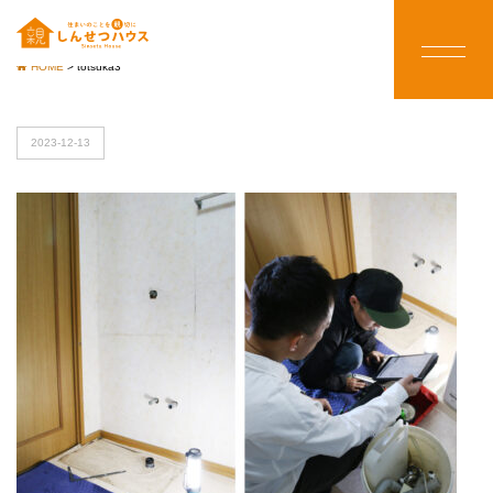
HOME
>
totsuka3
2023-12-13