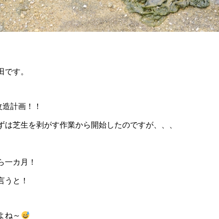
田です。
改造計画！！
ずは芝生を剥がす作業から開始したのですが、、、
ら一カ月！
言うと！
よね～