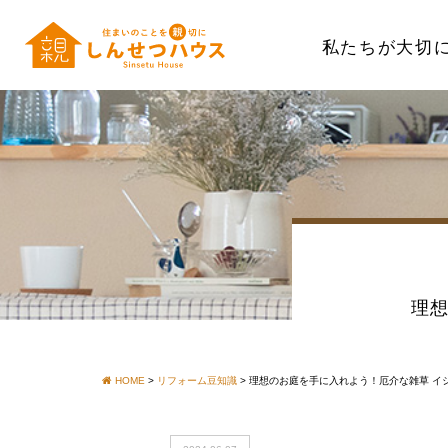
私たちが大切
理想
HOME
>
リフォーム豆知識
>
理想のお庭を手に入れよう！厄介な雑草 イ