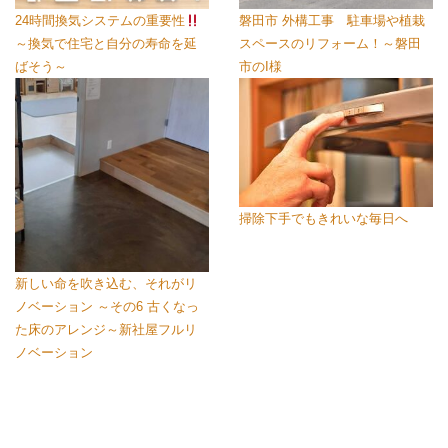
24時間換気システムの重要性
磐田市 外構工事 駐車場や植栽
～換気で住宅と自分の寿命を延
スペースのリフォーム！～磐田
ばそう～
市のI様
掃除下手でもきれいな毎日へ
新しい命を吹き込む、それがリ
ノベーション ～その6 古くなっ
た床のアレンジ～新社屋フルリ
ノベーション