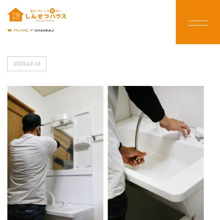
HOME
>
totsuka5
2023-12-13