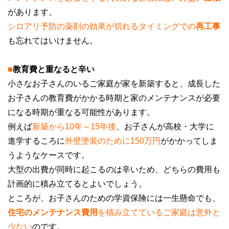
があります。
シロアリ予防の薬剤の効果が切れるタイミングでの
再工事
も忘れてはいけません。
■
教育費と重なると辛い
小さなお子さんのいるご家庭が家を新築すると、成長した
お子さんの教育費がかかる時期と家のメンテナンスが必要
になる時期が重なる可能性があります。
例えば
新築から10年～15年後
、お子さんが高校・大学に
進学するころに
外壁塗装のために150万円
がかかってしま
うようなケースです。
大型の出費が同時に起こるのは辛いため、どちらの費用も
計画的に積み立てるとよいでしょう。
ところが、お子さんのための学資保険には一生懸命でも、
住宅のメンテナンス費用
を積み立てているご家庭は意外と
少ない
のです。