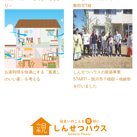
り～
磐田市T様
お家時間を快適にする「風通し
しんせつハウスの新築事業
のいい家」を考える
START!～掛川市Ｔ様邸～地鎮祭
を行いました