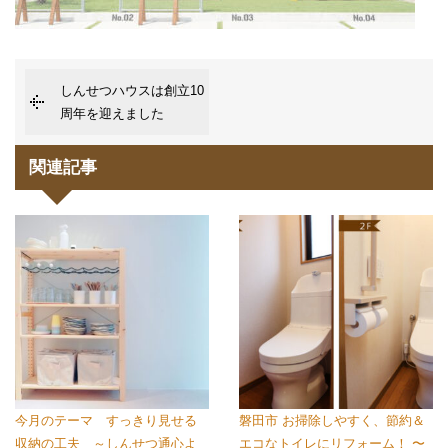
しんせつハウスは創立10
周年を迎えました
関連記事
今月のテーマ すっきり見せる
磐田市 お掃除しやすく、節約＆
収納の工夫 ～しんせつ通心よ
エコなトイレにリフォーム！ 〜