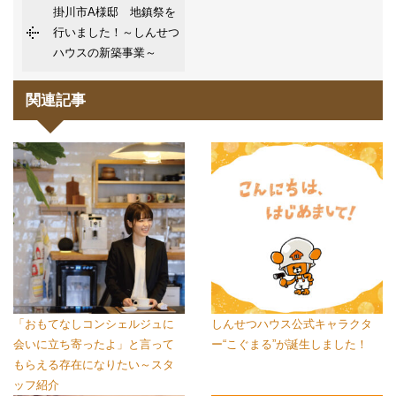
掛川市A様邸 地鎮祭を
行いました！～しんせつ
ハウスの新築事業～
関連記事
「おもてなしコンシェルジュに
しんせつハウス公式キャラクタ
会いに立ち寄ったよ」と言って
ー“こぐまる”が誕生しました！
もらえる存在になりたい～スタ
ッフ紹介