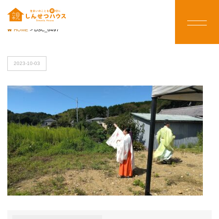
HOME
>
DSC_6497
2023-10-03