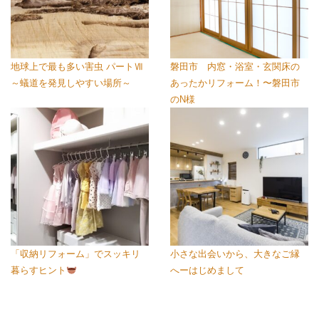
地球上で最も多い害虫 パートⅦ
磐田市 内窓・浴室・玄関床の
～蟻道を発見しやすい場所～
あったかリフォーム！〜磐田市
のN様
「収納リフォーム」でスッキリ
小さな出会いから、大きなご縁
暮らすヒント
へーはじめまして