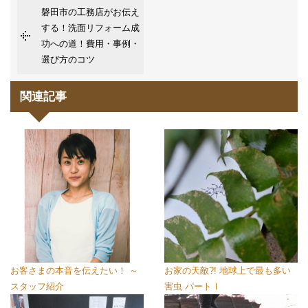
磐田市の工務店がお伝え
する！洗面リフォーム成
功への道！費用・事例・
選び方のコツ
関連記事
お客さまの本音を伝えたい！ ～
お家の天敵?! 地球上で最も多い
スタッフ紹介
害虫 パートⅠ