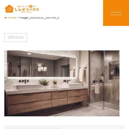
HOME
>
image_20231212_145730_2
2023-12-12