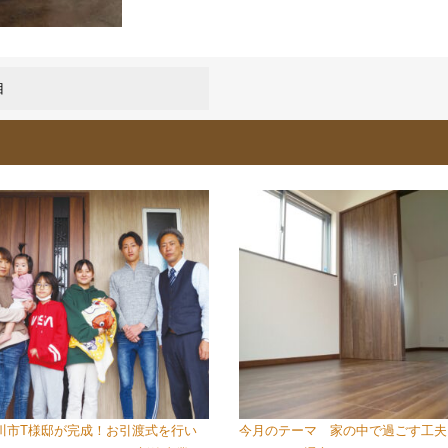
目
川市T様邸が完成！お引渡式を行い
今月のテーマ 家の中で過ごす工