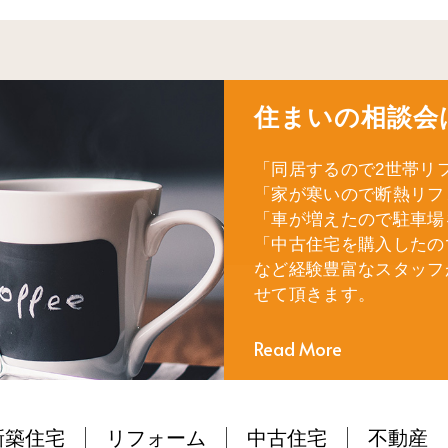
住まいの相談会
「同居するので2世帯リ
「家が寒いので断熱リフ
「車が増えたので駐車場
「中古住宅を購入したの
など経験豊富なスタッフ
せて頂きます。
Read More
新築住宅
リフォーム
中古住宅
不動産