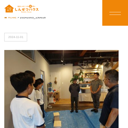
HOME
>
20241003_130618
2024-11-01