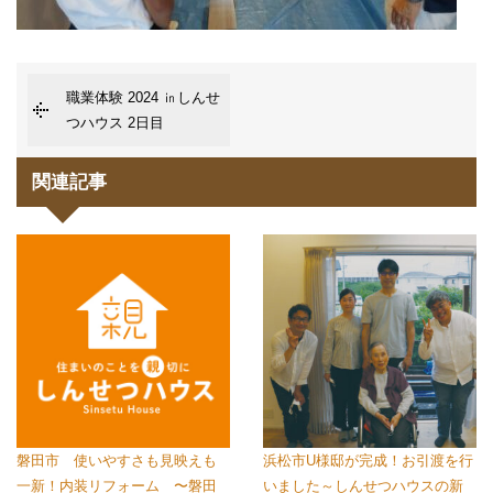
職業体験 2024 ㏌しんせ
つハウス 2日目
関連記事
磐田市 使いやすさも見映えも
浜松市U様邸が完成！お引渡を行
一新！内装リフォーム 〜磐田
いました～しんせつハウスの新