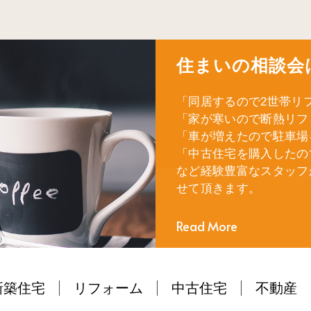
住まいの相談会
「同居するので2世帯リ
「家が寒いので断熱リフ
「車が増えたので駐車場
「中古住宅を購入したの
など経験豊富なスタッフ
せて頂きます。
Read More
新築住宅
リフォーム
中古住宅
不動産