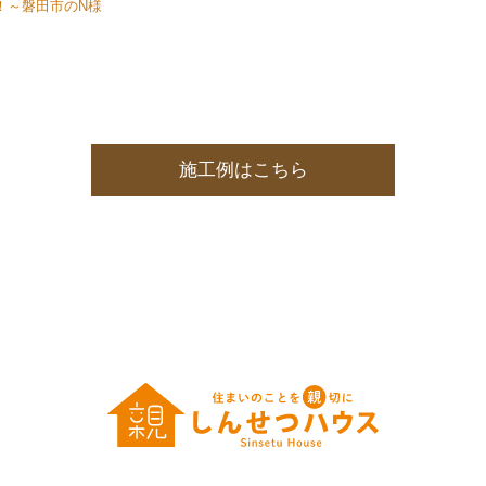
！～磐田市のN様
施工例はこちら