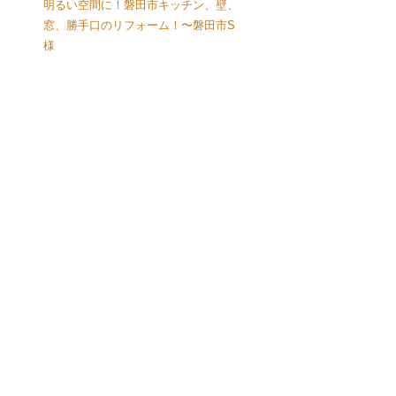
明るい空間に！磐田市キッチン、壁、
窓、勝手口のリフォーム！〜磐田市S
様