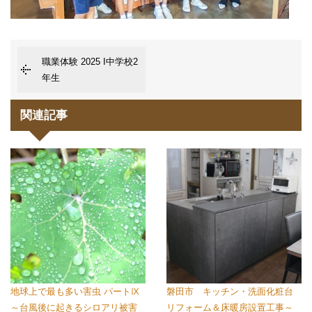
職業体験 2025 I中学校2
年生
関連記事
地球上で最も多い害虫 パートⅨ
磐田市 キッチン・洗面化粧台
～台風後に起きるシロアリ被害
リフォーム＆床暖房設置工事～