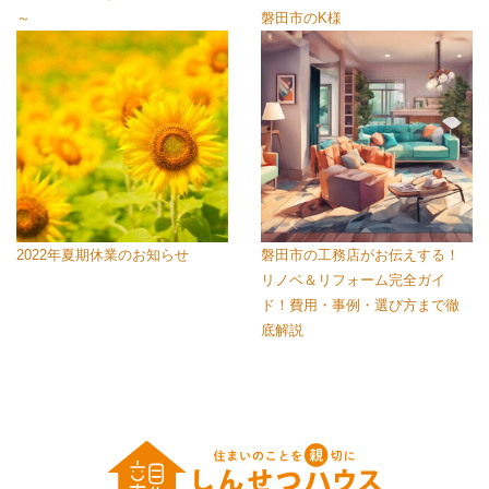
～
磐田市のK様
2022年夏期休業のお知らせ
磐田市の工務店がお伝えする！
リノベ＆リフォーム完全ガイ
ド！費用・事例・選び方まで徹
底解説