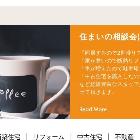
住まいの相談会
「同居するので2世帯リ
「家が寒いので断熱リフ
「車が増えたので駐車場
「中古住宅を購入したの
など経験豊富なスタッフ
せて頂きます。
Read More
新築住宅
リフォーム
中古住宅
不動産