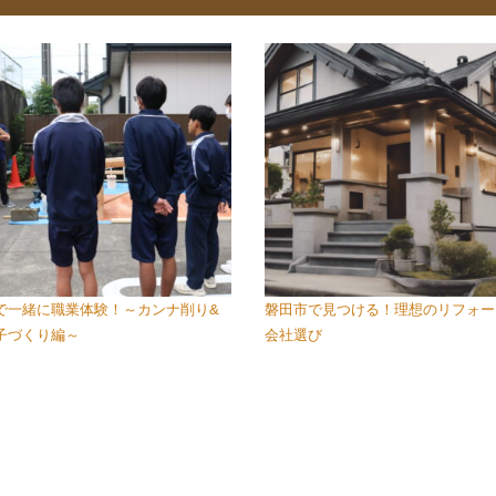
で一緒に職業体験！～カンナ削り&
磐田市で見つける！理想のリフォー
子づくり編～
会社選び