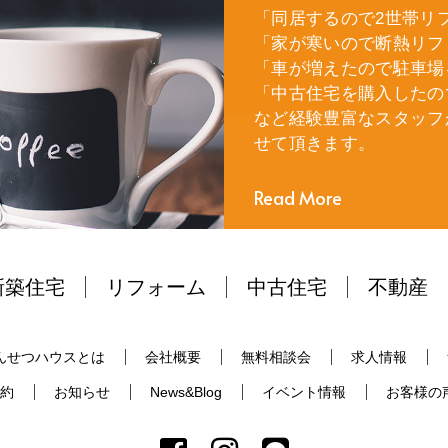
「同居するので2世帯リ
「家が寒いので断熱リフ
「車が増えたので駐車場
「中古住宅を購入したの
など経験豊富なスタッフ
せて頂きます。
Read More
新築住宅
リフォーム
中古住宅
不動産
んせつハウスとは
会社概要
無料相談会
求人情報
約
お知らせ
News&Blog
イベント情報
お客様の