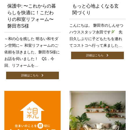
保護中: 〜これからの暮
もっと心地よくなる玄
らしを快適に！こだわ
関づくり
りの和室リフォーム〜
こんにちは。 磐田市のしんせつ
磐田市S様
ハウススタッフ永田です
先
～和の心を残した 明るい和モダ
日久しぶりに子どもたちを連れ
ン空間に～ 和室リフォームのご
てコストコへ行って来ました...
依頼を頂きました、磐田市S様に
詳細はこちら
お話を伺いました！ Q1．今
回、リフォームを...
詳細はこちら