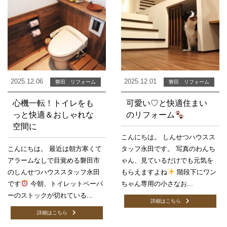
2025.12.06
2025.12.01
磐田 リフォーム
磐田 リフォーム
心機一転！トイレをも
可愛い♡と快適住まい
っと快適＆おしゃれな
のリフォーム
空間に
こんにちは。 しんせつハウスス
こんにちは。 最近は朝方寒くて
タッフ永田です。 写真のわんち
アラームなしで目覚める磐田市
ゃん、見ているだけでも元気を
のしんせつハウススタッフ永田
もらえますよね
階段下にワン
です
今朝、トイレットペーパ
ちゃん専用の小さなお...
ーのストックが切れている...
詳細はこちら
詳細はこちら