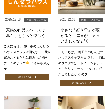
2025.12.18
2025.12.08
磐田 リフォーム
磐田 リフォーム
家族の作品スペースで
小さな「好き♡」が広
暮らしをもっと楽しく
がると、毎日がちょっ
と楽しくなる話
こんにちは。 磐田市のしんせつ
ハウススタッフ永田です。 我が
こんにちは。 磐田市のしんせつ
家のこどもたちは最近お絵描き
ハウススタッフ永田です。 前回
ブームのようで
「今からおえ
のブログでは、トイレのちょっ
か...
としたリフォームについてご紹
介しましたが そのブ...
詳細はこちら
詳細はこちら