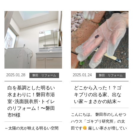
2025.01.28
2025.01.24
磐田 リフォーム
磐田 リフォーム
白を基調とした明るい
どこから入った！？ゴ
水まわりに！磐田市浴
キブリの出る家、出な
室･洗面脱衣所･トイレ
い家～まさかの結末～
のリフォーム！〜磐田
こんにちは。 磐田市のしんせつ
市H様
ハウス「ゴキブリ研究所」の太
～太陽の光が映える明るい空間
田です
厳しい寒さが増してい