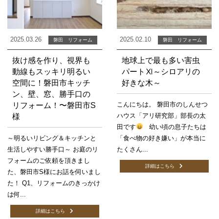
2025.03.26
2025.02.10
磐田 リフォーム
磐田 リフォーム
抜け感を作り、視界も
地球上で最も多い害虫
動線もスッキリ明るい
パートⅪ～シロアリの
空間に！磐田市キッチ
好きな木～
ン、壁、窓、勝手口の
こんにちは。 磐田市のしんせつ
リフォーム！〜磐田市S
ハウス「アリ研究部」部長の太
様
田です
幼い頃の息子たちは
～明るいリビング＆キッチンと
「食べ物の好き嫌い」が本当に
生活しやすい勝手口～ お庭のリ
たくさん...
フォームのご依頼を頂きまし
詳細はこちら
た、磐田市S様にお話を伺いまし
た！ Q1、リフォームのきっかけ
は何...
詳細はこちら