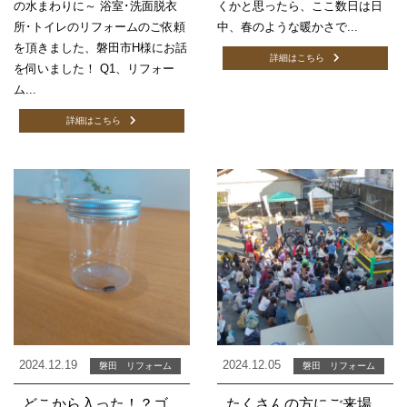
の水まわりに～ 浴室･洗面脱衣
くかと思ったら、ここ数日は日
所･トイレのリフォームのご依頼
中、春のような暖かさで...
を頂きました、磐田市H様にお話
詳細はこちら
を伺いました！ Q1、リフォー
ム...
詳細はこちら
2024.12.19
2024.12.05
磐田 リフォーム
磐田 リフォーム
どこから入った！？ゴ
たくさんの方にご来場