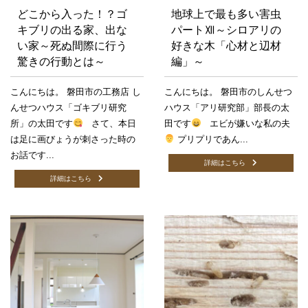
どこから入った！？ゴ
地球上で最も多い害虫
キブリの出る家、出な
パートⅫ～シロアリの
い家～死ぬ間際に行う
好きな木「心材と辺材
驚きの行動とは～
編」～
こんにちは。 磐田市の工務店 し
こんにちは。 磐田市のしんせつ
んせつハウス「ゴキブリ研究
ハウス「アリ研究部」部長の太
所」の太田です
さて、本日
田です
エビが嫌いな私の夫
は足に画びょうが刺さった時の
プリプリであん...
お話です...
詳細はこちら
詳細はこちら