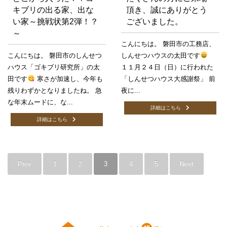
キブリの出る家、出な
頂き、誠にありがとう
い家～挑戦状第2弾！？
ございました。
～
こんにちは。 磐田市の工務店、
こんにちは。 磐田市のしんせつ
しんせつハウスの太田です
ハウス「ゴキブリ研究所」の太
１１月２４日（日）に行われた
田です
寒さが加速し、今年も
「しんせつハウス大感謝祭」 前
残りわずかとなりましたね。 急
夜に...
な年末ムードに、な...
詳細はこちら
詳細はこちら
Prev
1
2
3
4
5
Next