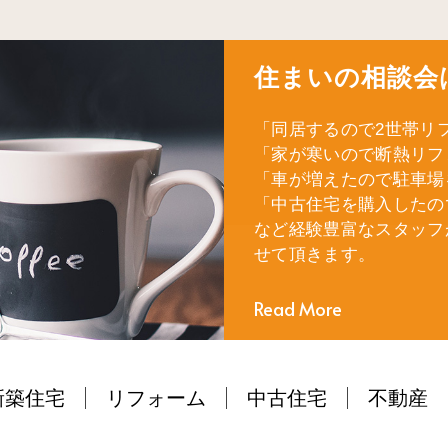
住まいの相談会
「同居するので2世帯リ
「家が寒いので断熱リフ
「車が増えたので駐車場
「中古住宅を購入したの
など経験豊富なスタッフ
せて頂きます。
Read More
新築住宅
リフォーム
中古住宅
不動産