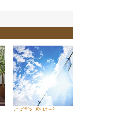
～
じつは”音”も、夏のお悩み?!