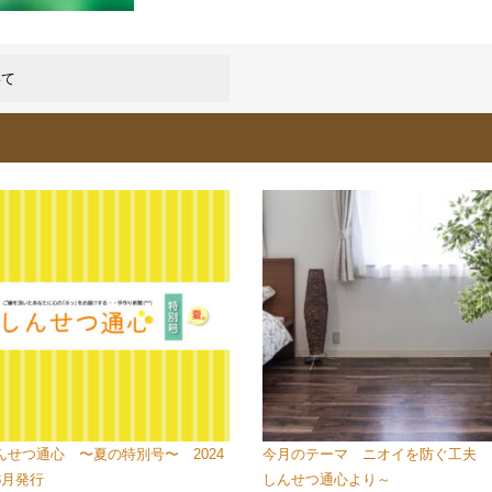
いて
んせつ通心 〜夏の特別号〜 2024
今月のテーマ ニオイを防ぐ工夫 
8月発行
しんせつ通心より～