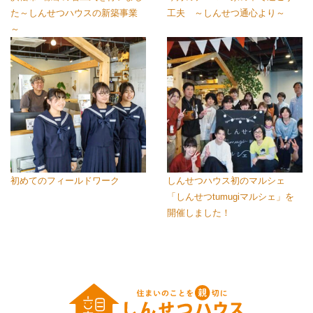
た～しんせつハウスの新築事業
工夫 ～しんせつ通心より～
～
初めてのフィールドワーク
しんせつハウス初のマルシェ
「しんせつtumugiマルシェ」を
開催しました！