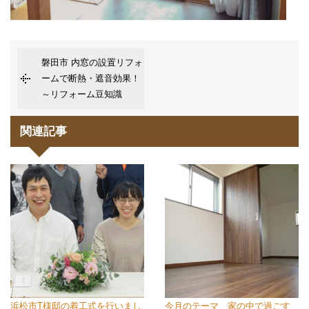
磐田市 内窓の設置リフォ
ームで断熱・遮音効果！
～リフォーム豆知識
関連記事
浜松市T様邸の着工式を行いまし
今月のテーマ 家の中で過ごす