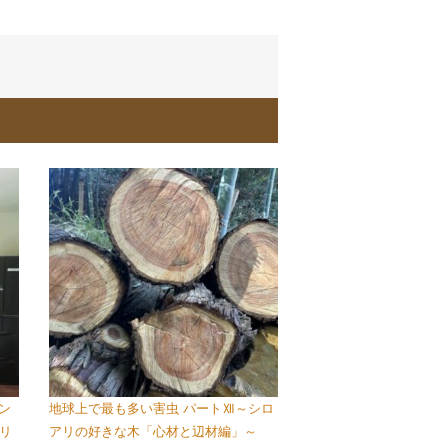
ン
地球上で最も多い害虫 パートⅫ～シロ
リ
アリの好きな木「心材と辺材編」～