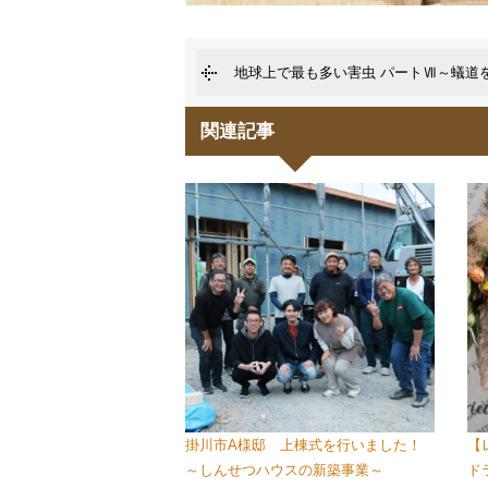
地球上で最も多い害虫 パートⅦ～蟻道
関連記事
掛川市A様邸 上棟式を行いました！
【
～しんせつハウスの新築事業～
ド