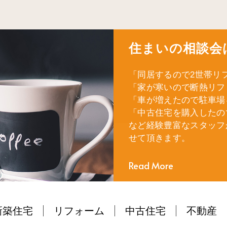
住まいの相談会
「同居するので2世帯リ
「家が寒いので断熱リフ
「車が増えたので駐車場
「中古住宅を購入したの
など経験豊富なスタッフ
せて頂きます。
Read More
新築住宅
リフォーム
中古住宅
不動産