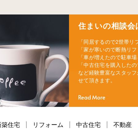
住まいの相談会
「同居するので2世帯リ
「家が寒いので断熱リフ
「車が増えたので駐車場
「中古住宅を購入したの
など経験豊富なスタッフ
せて頂きます。
Read More
新築住宅
リフォーム
中古住宅
不動産