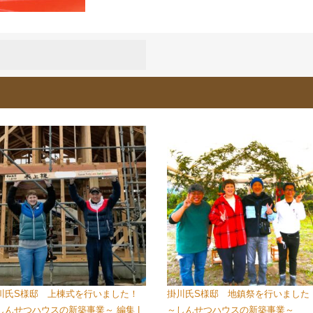
川氏S様邸 上棟式を行いました！
掛川氏S様邸 地鎮祭を行いました
しんせつハウスの新築事業～ 編集 |
～しんせつハウスの新築事業～