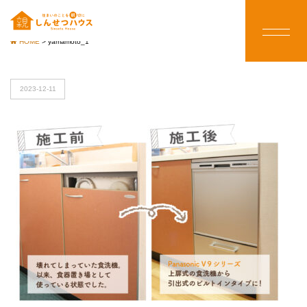
HOME
>
yamamoto_1
2023-12-11